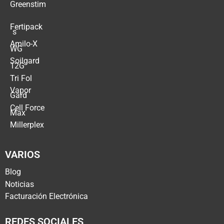
Greenstim
Fertipack
´s
Amilo-X
WG
Soilgard
12G
Tri Fol
Vapor
Gard
Cell Force
Max
Millerplex
VARIOS
Blog
Noticias
Facturación Electrónica
REDES SOCIALES