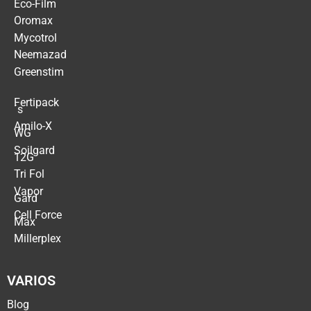
Eco-Film
Oromax
Mycotrol
Neemazad
Greenstim
Fertipack
´s
Amilo-X
WG
Soilgard
12G
Tri Fol
Vapor
Gard
Cell Force
Max
Millerplex
VARIOS
Blog