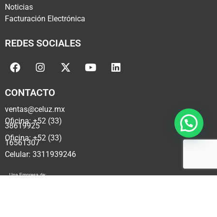
Noticias
Facturación Electrónica
REDES SOCIALES
CONTACTO
ventas@celuz.mx
Oficina: +52 (33)
38619925
Oficina: +52 (33)
16561307
Celular: 3311939246