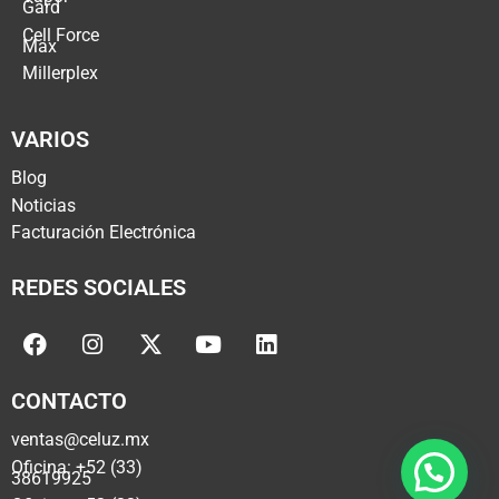
Gard
Cell Force
Max
Millerplex
VARIOS
Blog
Noticias
Facturación Electrónica
REDES SOCIALES
CONTACTO
ventas@celuz.mx
Oficina: +52 (33)
38619925