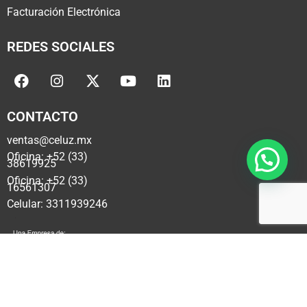
Facturación Electrónica
REDES SOCIALES
CONTACTO
ventas@celuz.mx
Oficina: +52 (33)
38619925
Oficina: +52 (33)
16561307
Celular: 3311939246
Copyright © 2025 por Ag Firm Mexico®. Todos los Derechos