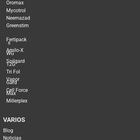
Oromax
Mycotrol
Neemazad
Greenstim
Fertipack
´s
Amilo-X
WG
Soilgard
12G
Tri Fol
Vapor
Gard
Cell Force
Max
Millerplex
VARIOS
Blog
Noticias