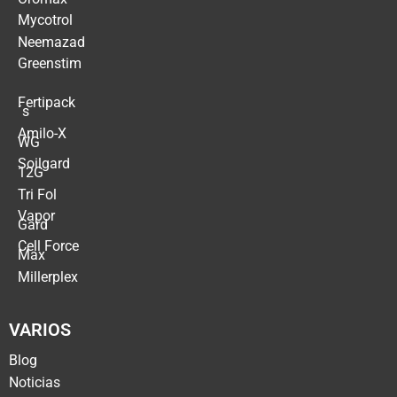
Mycotrol
Neemazad
Greenstim
Fertipack
´s
Amilo-X
WG
Soilgard
12G
Tri Fol
Vapor
Gard
Cell Force
Max
Millerplex
VARIOS
Blog
Noticias