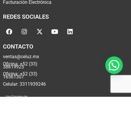
Facturación Electrónica
REDES SOCIALES
CONTACTO
ventas@celuz.mx
Oficina: +52 (33)
38619925
Oficina: +52 (33)
16561307
Celular: 3311939246
Copyright © 2025 por Ag Firm Mexico®. Todos los Derechos
Reservados. Celuz Agro® es una marca registrada propiedad