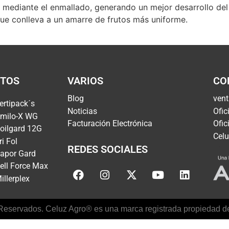
mediante el enmallado, generando un mejor desarrollo del ár
que conlleva a un amarre de frutos más uniforme.
TOS
VARIOS
CO
Blog
ven
ertipack´s
Noticias
Ofic
milo-X WG
Facturación Electrónica
Ofic
oilgard 12G
Celu
ri Fol
REDES SOCIALES
apor Gard
ell Force Max
illerplex
eservados. Celuz Agro® es una marca registrada propiedad de