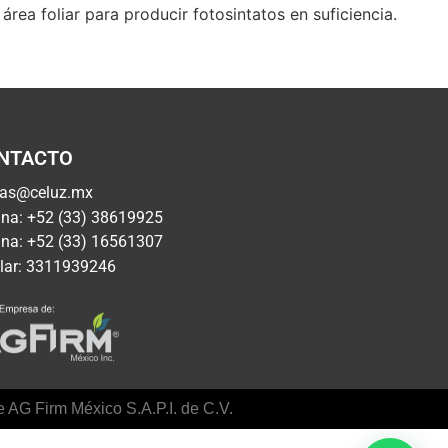
ea foliar para producir fotosintatos en suficiencia.
NTACTO
tas@celuz.mx
ina: +52 (33) 38619925
ina: +52 (33) 16561307
lar: 3311939246
 AG Firm México S.A.P.I. de C.V.