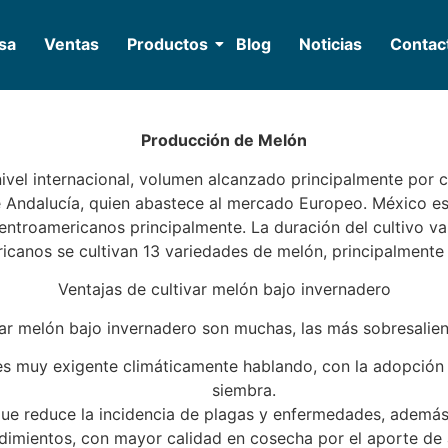
sa
Ventas
Productos
Blog
Noticias
Contac
Producción de Melón
vel internacional, volumen alcanzado principalmente por c
e Andalucía, quien abastece al mercado Europeo. México es
ntroamericanos principalmente. La duración del cultivo varí
canos se cultivan 13 variedades de melón, principalmente 
Ventajas de cultivar melón bajo invernadero
var melón bajo invernadero son muchas, las más sobresalient
o es muy exigente climáticamente hablando, con la adopción
siembra.
 que reduce la incidencia de plagas y enfermedades, ademá
imientos, con mayor calidad en cosecha por el aporte de a