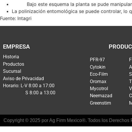
Bajo este esquema la planta se pude manipular 
La polinización entomológica se puede controlar, lo 
Fuente: Intagri
EMPRESA
PRODUC
Historia
PFR-97
F
Productos
Cytokin
A
Sucursal
Eco-Film
S
Aviso de Privacidad
Oromax
T
Horario: L-V 8:00 a 17:00
Mycotrol
V
S 8:00 a 13:00
Neemazad
C
Greenstim
M
Copyright © 2025 por Ag Firm Mexico®. Todos los Derechos R