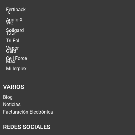
Fertipack
´s
Amilo-X
WG
Soilgard
12G
Tri Fol
Vapor
Gard
Cell Force
Max
Millerplex
VARIOS
Blog
Noticias
Facturación Electrónica
REDES SOCIALES