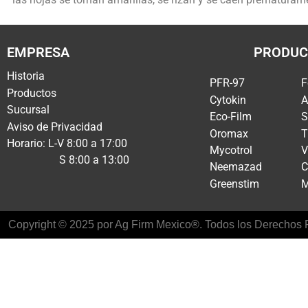
EMPRESA
PRODUC
Historia
PFR-97
F
Productos
Cytokin
A
Sucursal
Eco-Film
S
Aviso de Privacidad
Oromax
T
Horario: L-V 8:00 a 17:00
Mycotrol
V
S 8:00 a 13:00
Neemazad
C
Greenstim
M
Copyright © 2025 por Ag Firm Mexico®. Todos los Derechos R