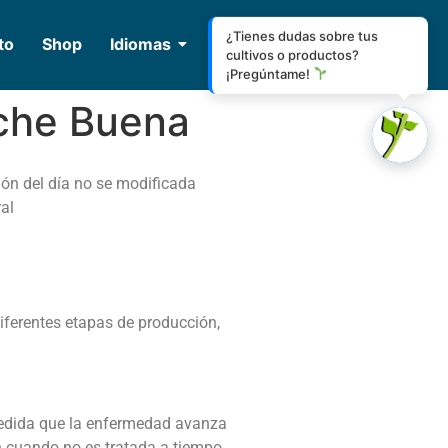
¿Tienes dudas sobre tus
to
Shop
Idiomas
cultivos o productos?
¡Pregúntame!
che Buena
ción del día no se modificada
al
iferentes etapas de producción,
 medida que la enfermedad avanza
n cuando no es tratada a tiempo.