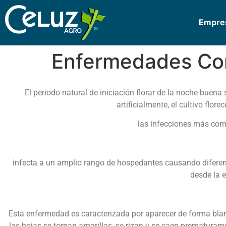
Empre
Enfermedades Com
El periodo natural de iniciación florar de la noche buena
artificialmente, el cultivo flor
las infecciones más comu
infecta a un amplio rango de hospedantes causando diferent
desde la e
Esta enfermedad es caracterizada por aparecer de forma blanc
las hojas se tornan amarillas, se rizan y se caen prematuram