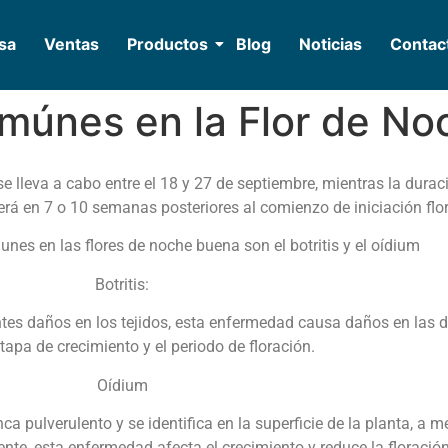
sa
Ventas
Productos
Blog
Noticias
Contac
únes en la Flor de No
 se lleva a cabo entre el 18 y 27 de septiembre, mientras la dura
ecerá en 7 o 10 semanas posteriores al comienzo de iniciación flor
nes en las flores de noche buena son el botritis y el oídium
Botritis:
es daños en los tejidos, esta enfermedad causa daños en las d
tapa de crecimiento y el periodo de floración.
Oídium
a pulverulento y se identifica en la superficie de la planta, a
ente, esta enfermedad afecta el crecimiento y reduce la floració