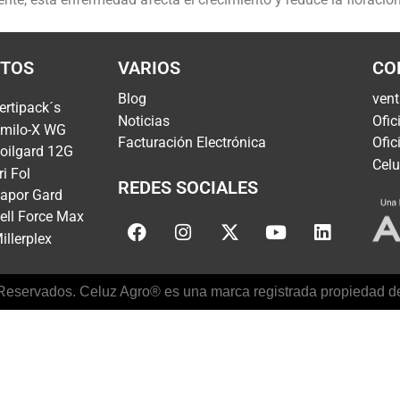
TOS
VARIOS
CO
Blog
ven
ertipack´s
Noticias
Ofic
milo-X WG
Facturación Electrónica
Ofic
oilgard 12G
Celu
ri Fol
REDES SOCIALES
apor Gard
ell Force Max
illerplex
eservados. Celuz Agro® es una marca registrada propiedad de