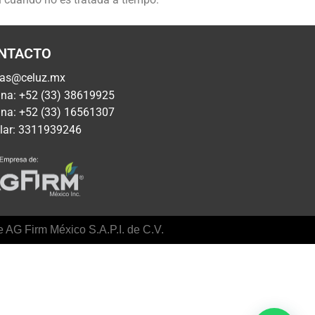
NTACTO
tas@celuz.mx
ina: +52 (33) 38619925
ina: +52 (33) 16561307
lar: 3311939246
 AG Firm México S.A.P.I. de C.V.