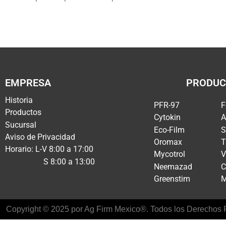
EMPRESA
PRODUC
Historia
PFR-97
F
Productos
Cytokin
A
Sucursal
Eco-Film
S
Aviso de Privacidad
Oromax
T
Horario: L-V 8:00 a 17:00
Mycotrol
V
S 8:00 a 13:00
Neemazad
C
Greenstim
M
Copyright © 2025 por Ag Firm Mexico®. Todos los Derechos R