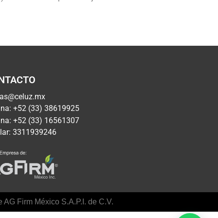
NTACTO
tas@celuz.mx
ina: +52 (33) 38619925
ina: +52 (33) 16561307
lar: 3311939246
 AG Firm México S.A.P.I. de C.V.