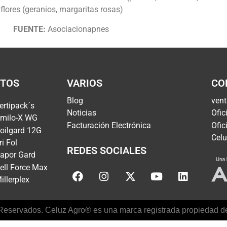
flores (geranios, margaritas rosas)
FUENTE:
Asociacionapnes
TOS
VARIOS
CO
Blog
ven
ertipack´s
Noticias
Ofic
milo-X WG
Facturación Electrónica
Ofic
oilgard 12G
Celu
ri Fol
REDES SOCIALES
apor Gard
ell Force Max
illerplex
eservados. Celuz Agro® es una marca registrada propiedad de