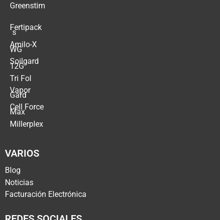
Greenstim
Fertipack
´s
Amilo-X
WG
Soilgard
12G
Tri Fol
Vapor
Gard
Cell Force
Max
Millerplex
VARIOS
Blog
Noticias
Facturación Electrónica
REDES SOCIALES