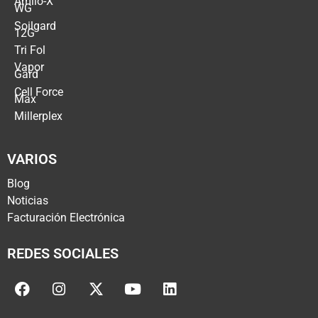
Amilo-X
WG
Soilgard
12G
Tri Fol
Vapor
Gard
Cell Force
Max
Millerplex
VARIOS
Blog
Noticias
Facturación Electrónica
REDES SOCIALES