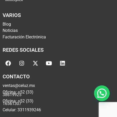
VARIOS
Blog
Noticias
Facturación Electrónica
REDES SOCIALES
CONTACTO
ventas@celuz.mx
Oficina: +52 (33)
38619925
Oficina: +52 (33)
16561307
Celular: 3311939246