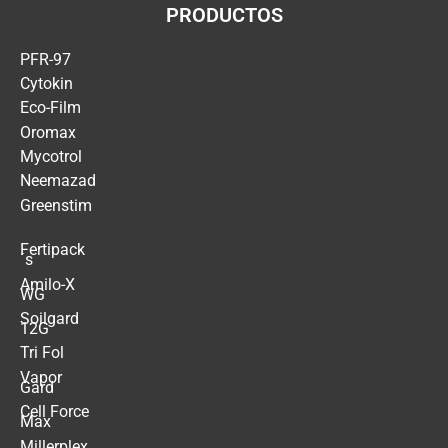
PRODUCTOS
PFR-97
Cytokin
Eco-Film
Oromax
Mycotrol
Neemazad
Greenstim
Fertipack
´s
Amilo-X
WG
Soilgard
12G
Tri Fol
Vapor
Gard
Cell Force
Max
Millerplex