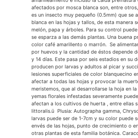
amarilleamiento e incluso la caída prematura 
afectados por mosca blanca son, entre otros, el
es un insecto muy pequeño (0.5mm) que se ali
blanca en las hojas y tallos, de esta manera 
melón, papa y árboles. Para su control puede a
se esparza a las demás plantas. Una buena pr
color café amarillento o marrón. Se alimenta
por huevos y la cantidad de éstos depende d
y 14 días. Este pasa por seis estadios en su d
producen por larvas y adultos al picar y succ
lesiones superficiales de color blanquecino 
afectar a todas las hojas y provocar la muert
meristemos, que al desarrollarse la hoja en l
yemas florales infestadas severamente puede
afectan a los cultivos de huerta , entre ella
littoralis.ü Plusia: Autographa gamma, Chrysod
larvas puede ser de 1-7cm y su color puede se
envés de las hojas, punto de crecimiento o en 
otras plantas de esta familia botánica. Car