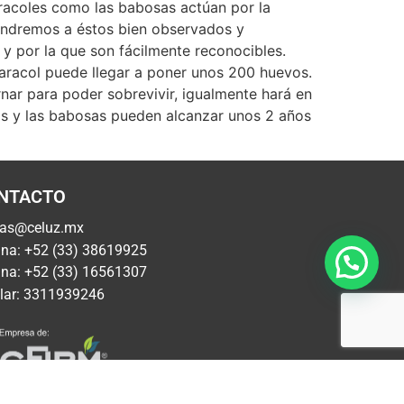
racoles como las babosas actúan por la
tendremos a éstos bien observados y
y por la que son fácilmente reconocibles.
aracol puede llegar a poner unos 200 huevos.
nar para poder sobrevivir, igualmente hará en
os y las babosas pueden alcanzar unos 2 años
NTACTO
tas@celuz.mx
ina: +52 (33) 38619925
ina: +52 (33) 16561307
lar: 3311939246