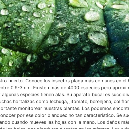
tro huerto. Conoce los insectos plaga más comunes en el hu
entre 0.9-3mm. Existen más de 4000 especies pero aprox
y algunas especies tienen alas. Su aparato bucal es succion
has hortalizas como lechuga, jitomate, berenjena, coliflor,
ortante monitorear nuestras plantas. Los podemos encontra
nocer por ese color blanquecino tan característico. Se suel
olando cuando mueves las hojas con la mano. Los daños más