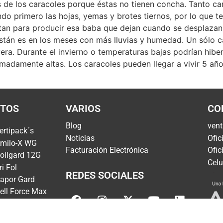
 de los caracoles porque éstas no tienen concha. Tanto ca
do primero las hojas, yemas y brotes tiernos, por lo que 
tan para producir esa baba que dejan cuando se desplazan 
án es en los meses con más lluvias y humedad. Un sólo c
a. Durante el invierno o temperaturas bajas podrían hiber
madamente altas. Los caracoles pueden llegar a vivir 5 añ
TOS
VARIOS
CO
Blog
ven
ertipack´s
Noticias
Ofic
milo-X WG
Facturación Electrónica
Ofic
oilgard 12G
Celu
ri Fol
REDES SOCIALES
apor Gard
ell Force Max
illerplex