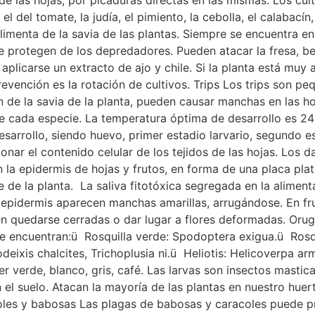
de las hojas, por picaduras directas en las mismas. Los cu
 del tomate, la judía, el pimiento, la cebolla, el calabacín,
menta de la savia de las plantas. Siempre se encuentra en
se protegen de los depredadores. Pueden atacar la fresa, ber
plicarse un extracto de ajo y chile. Si la planta está muy 
evención es la rotación de cultivos. Trips Los trips son 
n de la savia de la planta, pueden causar manchas en las h
e cada especie. La temperatura óptima de desarrollo es 24
esarrollo, siendo huevo, primer estadio larvario, segundo est
ionar el contenido celular de los tejidos de las hojas. Lo
en la epidermis de hojas y frutos, en forma de una placa pl
e de la planta. La saliva fitotóxica segregada en la alimen
a epidermis aparecen manchas amarillas, arrugándose. En fr
n quedarse cerradas o dar lugar a flores deformadas. Orug
s se encuentran:ü Rosquilla verde: Spodoptera exigua.ü Ros
eixis chalcites, Trichoplusia ni.ü Heliotis: Helicoverpa arm
r verde, blanco, gris, café. Las larvas son insectos masti
el suelo. Atacan la mayoría de las plantas en nuestro huerto
acoles y babosas Las plagas de babosas y caracoles puede 