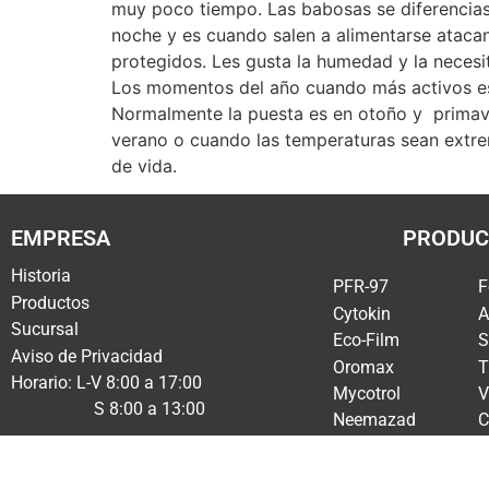
muy poco tiempo. Las babosas se diferencias
noche y es cuando salen a alimentarse atacan
protegidos. Les gusta la humedad y la necesi
Los momentos del año cuando más activos est
Normalmente la puesta es en otoño y primaver
verano o cuando las temperaturas sean extre
de vida.
EMPRESA
PRODUC
Historia
PFR-97
F
Productos
Cytokin
A
Sucursal
Eco-Film
S
Aviso de Privacidad
Oromax
T
Horario: L-V 8:00 a 17:00
Mycotrol
V
S 8:00 a 13:00
Neemazad
C
Greenstim
M