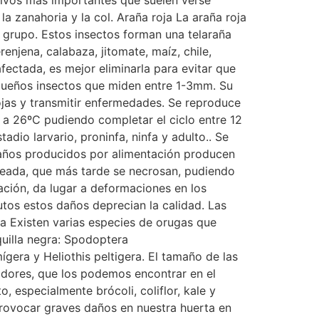
ltivos más importantes que suelen verse
 la zanahoria y la col. Araña roja La araña roja
 grupo. Estos insectos forman una telaraña
enjena, calabaza, jitomate, maíz, chile,
afectada, es mejor eliminarla para evitar que
pequeños insectos que miden entre 1-3mm. Su
ojas y transmitir enfermedades. Se reproduce
 a 26ºC pudiendo completar el ciclo entre 12
adio larvario, proninfa, ninfa y adulto.. Se
s daños producidos por alimentación producen
ateada, que más tarde se necrosan, pudiendo
tación, da lugar a deformaciones en los
utos estos daños deprecian la calidad. Las
a Existen varias especies de orugas que
quilla negra: Spodoptera
ígera y Heliothis peltigera. El tamaño de las
cadores, que los podemos encontrar en el
, especialmente brócoli, coliflor, kale y
provocar graves daños en nuestra huerta en