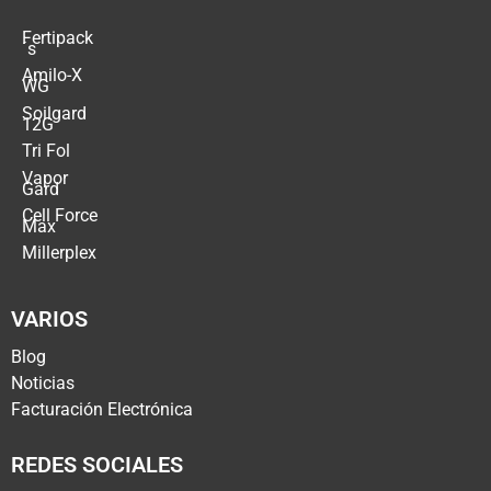
Fertipack
´s
Amilo-X
WG
Soilgard
12G
Tri Fol
Vapor
Gard
Cell Force
Max
Millerplex
VARIOS
Blog
Noticias
Facturación Electrónica
REDES SOCIALES