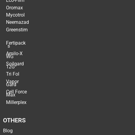
Eco-Film
Oromax
Mycotrol
Neemazad
Greenstim
Fertipack
´s
Amilo-X
WG
Soilgard
12G
Tri Fol
Vapor
Gard
Cell Force
Max
Millerplex
OTHERS
Blog