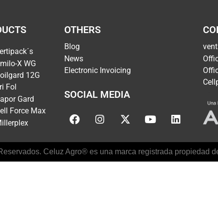
DUCTS
OTHERS
CO
Blog
ven
ertipack´s
News
Offi
milo-X WG
Electronic Invoicing
Offi
oilgard 12G
Cel
ri Fol
SOCIAL MEDIA
apor Gard
ell Force Max
illerplex
eservados. Celuz Agro® es una marca registrada propiedad de