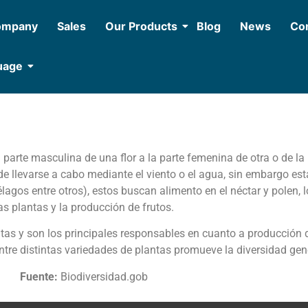
ompany
Sales
Our Products
Blog
News
Con
uage
a parte masculina de una flor a la parte femenina de otra o de la
ede llevarse a cabo mediante el viento o el agua, sin embargo e
lagos entre otros), estos buscan alimento en el néctar y polen, 
as plantas y la producción de frutos.
ntas y son los principales responsables en cuanto a producción 
ntre distintas variedades de plantas promueve la diversidad gen
Fuente:
Biodiversidad.gob