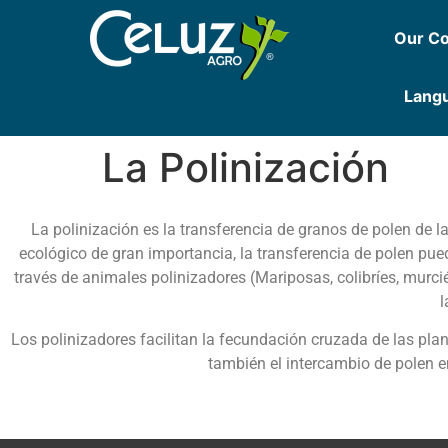
Our C
Lang
La Polinización
La polinización es la transferencia de granos de polen de l
ecológico de gran importancia, la transferencia de polen pu
través de animales polinizadores (Mariposas, colibríes, murcié
l
Los polinizadores facilitan la fecundación cruzada de las pla
también el intercambio de polen e