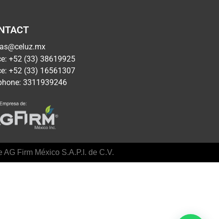
NTACT
tas@celuz.mx
ce: +52 (33) 38619925
ce: +52 (33) 16561307
lphone: 3311939246
 AG Firm México S.A.P.I. de C.V.