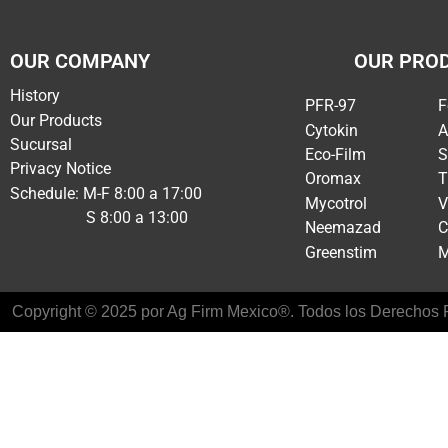
OUR COMPANY
OUR PRO
History
PFR-97
F
Our Products
Cytokin
A
Sucursal
Eco-Film
S
Privacy Notice
Oromax
T
Schedule: M-F 8:00 a 17:00
Mycotrol
V
S 8:00 a 13:00
Neemazad
C
Greenstim
M
Copyright © 2025 por Ag Firm Mexico®. Todos los Derechos R