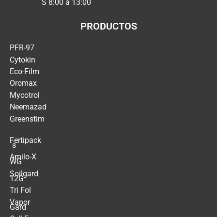
S 8:00 a 13:00
PRODUCTOS
PFR-97
Cytokin
Eco-Film
Oromax
Mycotrol
Neemazad
Greenstim
Fertipack
´s
Amilo-X
WG
Soilgard
12G
Tri Fol
Vapor
Gard