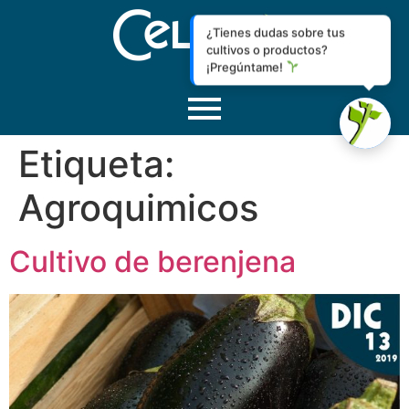
¿Tienes dudas sobre tus
cultivos o productos?
¡Pregúntame!
Etiqueta:
Agroquimicos
Cultivo de berenjena