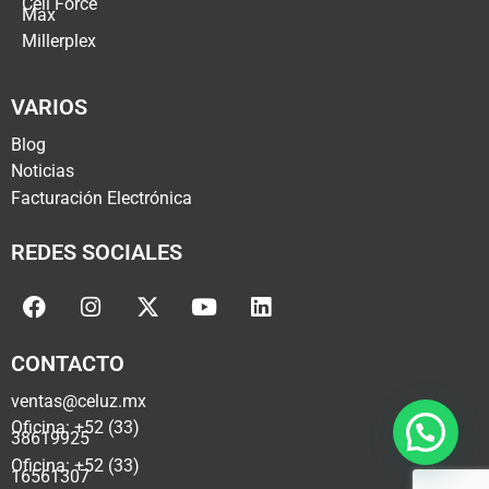
Cell Force
Max
Millerplex
VARIOS
Blog
Noticias
Facturación Electrónica
REDES SOCIALES
CONTACTO
ventas@celuz.mx
Oficina: +52 (33)
38619925
Oficina: +52 (33)
16561307