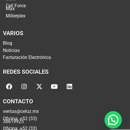
Cell Force
Max
Millerplex
VARIOS
Blog
Noticias
Facturación Electrónica
REDES SOCIALES
CONTACTO
ventas@celuz.mx
Oficina: +52 (33)
38619925
Oficina: +52 (33)