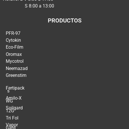
S 8:00 a 13:00
PRODUCTOS
PFR-97
Cytokin
Eco-Film
Oromax
Mycotrol
Neemazad
Greenstim
Fertipack
´s
Amilo-X
WG
Soilgard
12G
Tri Fol
Vapor
Gard