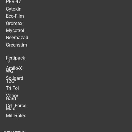
PFR-97
Cytokin
Eco-Film
Oromax
Mycotrol
Neemazad
Greenstim
Fertipack
´s
Amilo-X
WG
Soilgard
12G
Tri Fol
Vapor
Gard
Cell Force
Max
Millerplex